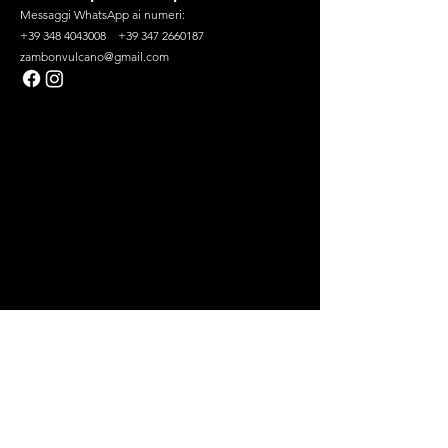
Messaggi
WhatsApp
ai numeri:
+39 348 4043008 +39 347 2660187
zambonvulcano@gmail.com