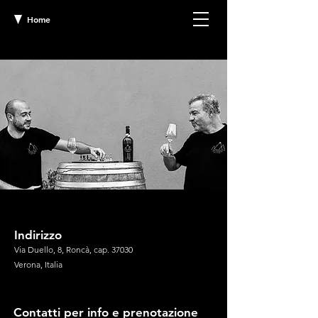
Home
Indirizzo
Via Duello, 8, Roncà, cap. 37030
Verona, Italia
Contatti per info e prenotazione